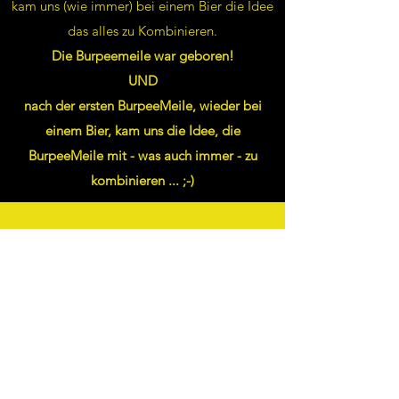
kam uns (wie immer) bei einem Bier die Idee
das alles zu Kombinieren.
Die Burpeemeile war geboren!
UND
nach der ersten BurpeeMeile, wieder bei
einem Bier, kam uns die Idee, die
BurpeeMeile mit - was auch immer - zu
kombinieren ... ;-)
Wir unterstützen die Krebshilfe
Bad Dürrenberg e.V.