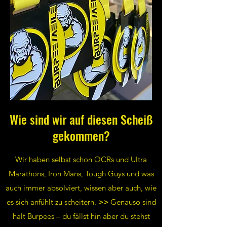
Wie sind wir auf diesen Scheiß
gekommen?
Wir haben selbst schon OCRs und Ultra
Marathons, Iron Mans, Tough Guys und was
auch immer absolviert, wissen aber auch, wie
es sich anfühlt zu scheitern.
>>
Genauso sind
halt Burpees – du fällst hin aber du stehst