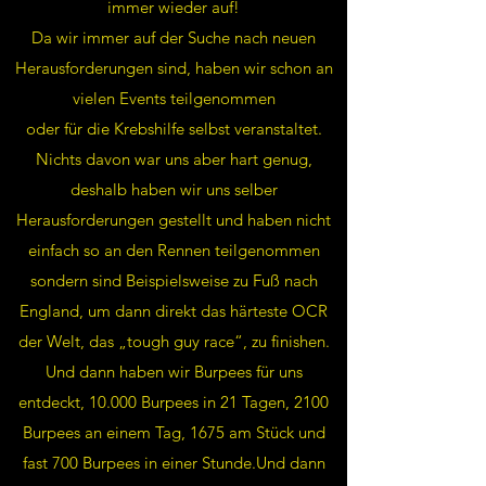
immer wieder auf!
Da wir immer auf der Suche nach neuen
Herausforderungen sind, haben wir schon an
vielen Events teilgenommen
oder für die Krebshilfe selbst veranstaltet.
Nichts davon war uns aber hart genug,
deshalb haben wir uns selber
Herausforderungen gestellt und haben nicht
einfach so an den Rennen teilgenommen
sondern sind Beispielsweise zu Fuß nach
England, um dann direkt das härteste OCR
der Welt, das „tough guy race“, zu finishen.
Und dann haben wir Burpees für uns
entdeckt, 10.000 Burpees in 21 Tagen, 2100
Burpees an einem Tag, 1675 am Stück und
fast 700 Burpees in einer Stunde.Und dann